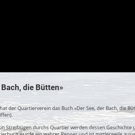
 Bach, die Bütten»
hat der Quartierverein das Buch «Der See, der Bach, die Büt
iffen).
un Streifzügen durchs Quartier werden dessen Geschichte 
ierbuch wurde ein wahrer Renner und ist mittlerweile ausv